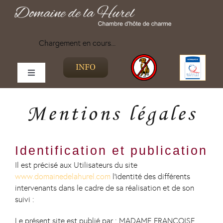
Skip
to
content
Chargement en cours...
INFO
Home
Toggle
Navigation
Our rooms
Mentions légales
Rates
Identification et publication
Il est précisé aux Utilisateurs du site
SPA
www.domainedelahurel.com
l’identité des différents
intervenants dans le cadre de sa réalisation et de son
suivi :
Gallery
Le présent site est publié par : MADAME FRANCOISE