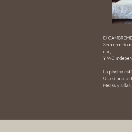
El CAMBREMER s
Sera un nido 
cm ,
Y WC independ
La piscina est
Usted podrá di
Mesas y sillas