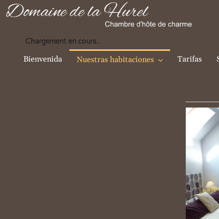
Skip
to
content
Chargement en cours...
Bienvenida
Tarifas
Nuestras habitaciones